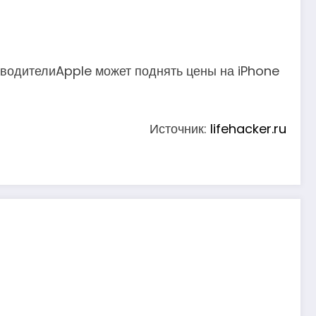
и водителиApple может поднять цены на iPhone
Источник:
lifehacker.ru