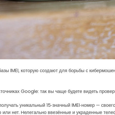
зы IMEI, которую создают для борьбы с кибермошенн
точниках Google: так вы чаще будете видеть провер
получать уникальный 15‑значный IMEI‑номер — своего
 или нет. Нелегально ввезённые и украденные теле