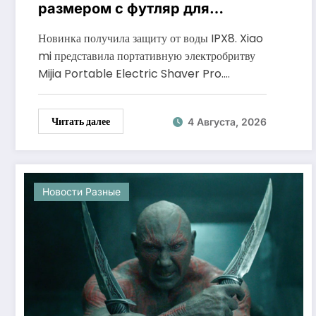
размером с футляр для
наушников и автономностью
Новинка получила защиту от воды IPX8. Xiao
до 60 дней
mi представила портативную электробритву
Mijia Portable Electric Shaver Pro.…
Читать далее
4 Августа, 2026
Новости Разные