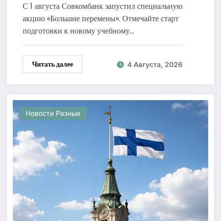
и рассрочка до 24 месяцев с
С 1 августа Совкомбанк запустил специальную
«Халвой»
акцию «Большие перемены». Отмечайте старт
подготовки к новому учебному…
Читать далее
4 Августа, 2026
Новости Разные