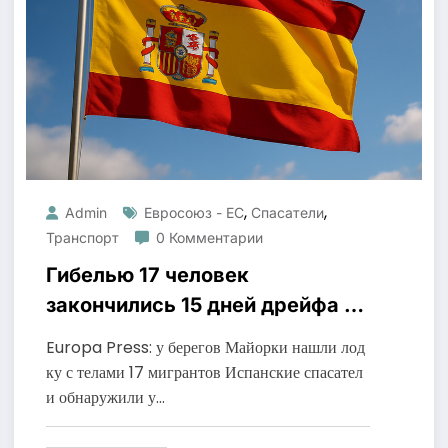
,
,
Admin
Евросоюз - ЕС
Спасатели
Транспорт
0 Комментарии
Гибелью 17 человек
закончились 15 дней дрейфа у
побережья Майорки
Europa Press: у берегов Майорки нашли лод
ку с телами 17 мигрантов Испанские спасател
и обнаружили у…