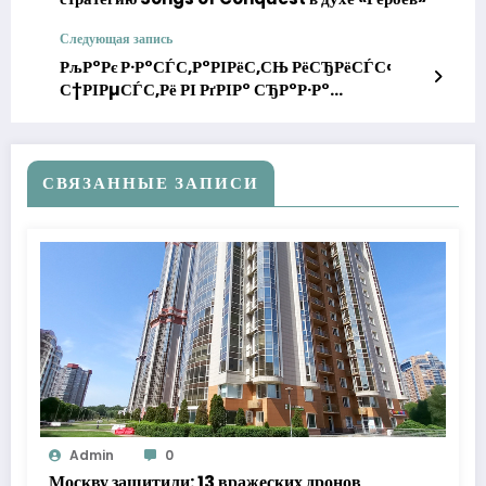
Следующая запись
РљР°Рє Р·Р°СЃС‚Р°РІРёС‚СЊ РёСЂРёСЃС‹
С†РІРµСЃС‚Рё РІ РґРІР° СЂР°Р·Р°
РґРѕР»СЊС€Рµ: С…РёС‚СЂС‹Р№ С‚СЂСЋРє,
РєРѕС‚РѕСЂС‹Р№ РїСЂРѕРґР»РёС‚
РєСЂР°СЃРѕС‚Сѓ РЅР° РєР»СѓРјР±Р°С…
СВЯЗАННЫЕ ЗАПИСИ
Admin
0
Москву защитили: 13 вражеских дронов