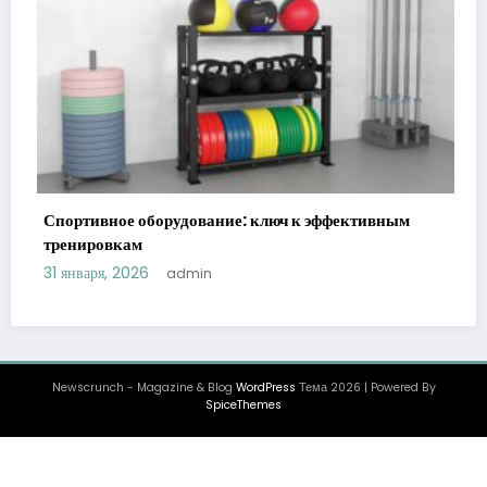
фективным
Уход за животными у ветеринара: виды,
преимущества и рекомендации
22 декабря, 2025
admin
Newscrunch - Magazine & Blog
WordPress
Тема 2026 | Powered By
SpiceThemes