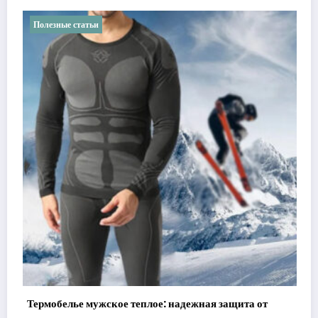
ьи
Полезные статьи
мужское теплое: надежная защита от
Спортивное обору