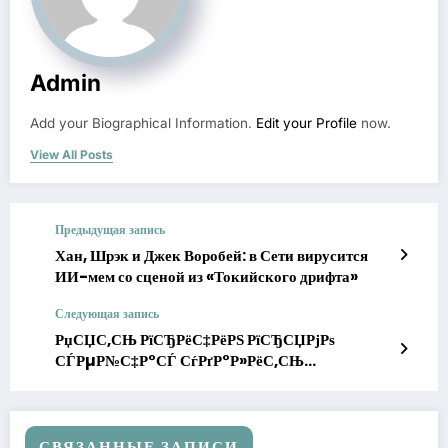
Admin
Add your Biographical Information.
Edit your Profile
now.
View All Posts
Предыдущая запись
Хан, Шрэк и Джек Воробей: в Сети вирусится
ИИ-мем со сценой из «Токийского дрифта»
Следующая запись
РџСЏС‚СЊ РїСЂРёС‡РёРЅ РїСЂСЏРјРѕ
СЃРµР№С‡Р°СЃ СѓРґР°Р»РёС‚СЊ
РёСЃС‚РѕСЂРёСЋ Р±СЂР°СѓР·РµСЂР° вЂ”
РјРЅРѕРіРёРµ РЅРµ Р·РЅР°СЋС‚
СВЯЗАННЫЕ ЗАПИСИ