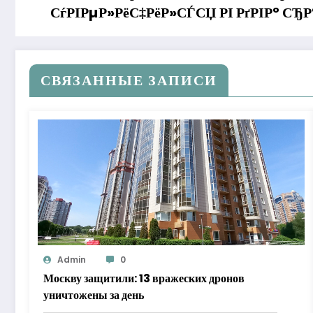
СѓРІРµР»РёС‡РёР»СЃСЏ РІ РґРІР° СЂР
СВЯЗАННЫЕ ЗАПИСИ
Admin
0
Москву защитили: 13 вражеских дронов
уничтожены за день