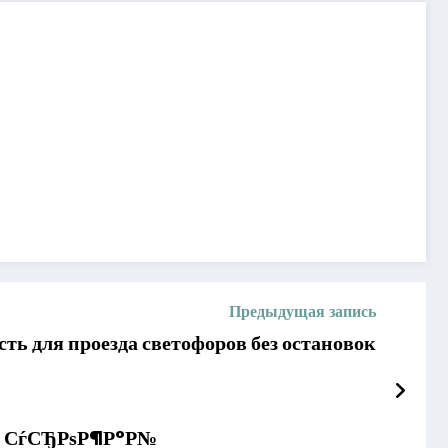
Предыдущая запись
ть для проезда светофоров без остановок
С‹ СѓСЂРѕР¶Р°Р№