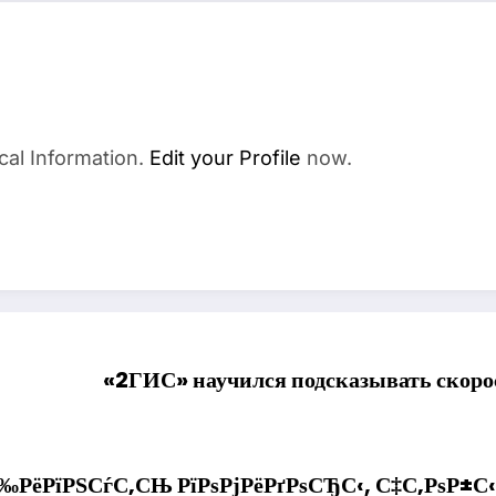
cal Information.
Edit your Profile
now.
«2ГИС» научился подсказывать скорос
‰РёРїРЅСѓС‚СЊ РїРѕРјРёРґРѕСЂС‹, С‡С‚РѕР±