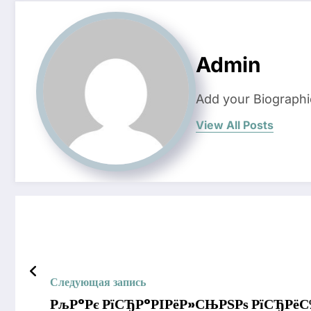
Admin
Add your Biographi
View All Posts
Следующая запись
РљР°Рє РїСЂР°РІРёР»СЊРЅРѕ РїСЂРёС