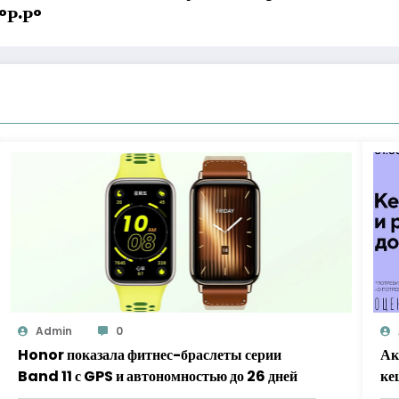
°Р·Р°
Admin
0
Honor показала фитнес-браслеты серии
Ак
Band 11 с GPS и автономностью до 26 дней
ке
«Х