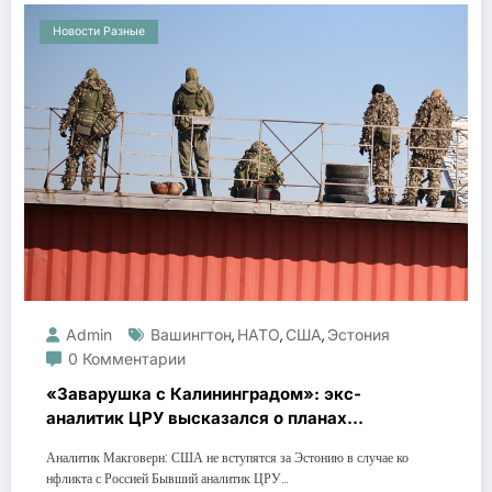
Новости Разные
Admin
Вашингтон
НАТО
США
Эстония
,
,
,
0 Комментарии
«Заварушка с Калининградом»: экс-
аналитик ЦРУ высказался о планах
Запада
Аналитик Макговерн: США не вступятся за Эстонию в случае ко
нфликта с Россией Бывший аналитик ЦРУ…