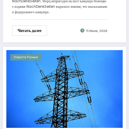
NachDenkSeiten: Мерц непригоден на пост канцлера Немецко
е издание NachDenkSeiten выразило мнение, что высказывани
я федерального канцлера…
Читать далее
11 Июля, 2026
Новости Разные