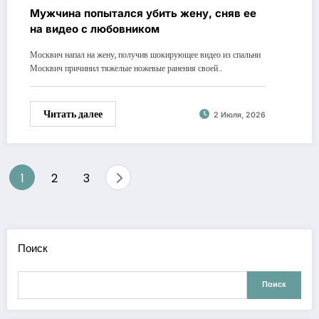
Мужчина попытался убить жену, сняв ее
на видео с любовником
Москвич напал на жену, получив шокирующее видео из спальни
Москвич причинил тяжелые ножевые ранения своей…
Читать далее
2 Июля, 2026
Пагинация
1
2
3
записей
Поиск
Поиск