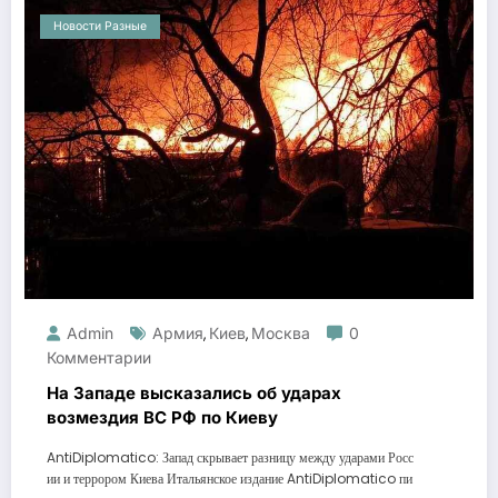
Новости Разные
Admin
Армия
Киев
Москва
0
,
,
Комментарии
На Западе высказались об ударах
возмездия ВС РФ по Киеву
AntiDiplomatico: Запад скрывает разницу между ударами Росс
ии и террором Киева Итальянское издание AntiDiplomatico пи