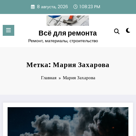
Перейти
8 августа, 2026
1:08:24 PM
к
содержимому
Всё для ремонта
Ремонт, материалы, строительство
Метка: Мария Захарова
Главная
Мария Захарова