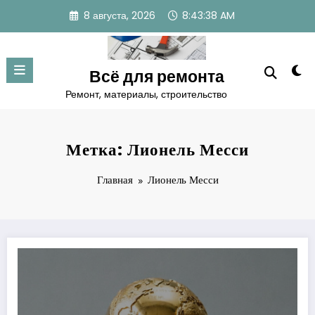
Перейти
8 августа, 2026
8:43:39 AM
к
содержимому
Всё для ремонта
Ремонт, материалы, строительство
Метка: Лионель Месси
Главная
Лионель Месси