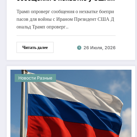
боеприпасов для войны с
Трамп опроверг сообщения о нехватке боепри
Ираном
пасов для войны с Ираном Президент США Д
ональд Трамп опроверг…
Читать далее
26 Июля, 2026
Новости Разные