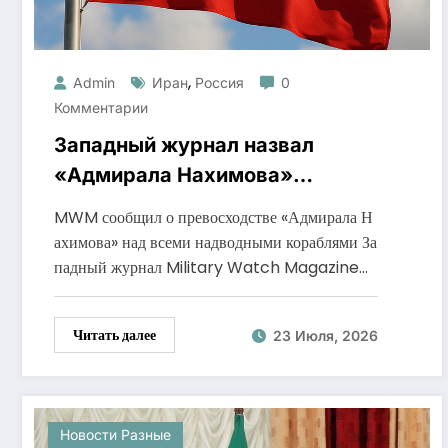
,
Admin
Иран
Россия
0
Комментарии
Западный журнал назвал
«Адмирала Нахимова»
лидером по вооружению
MWM сообщил о превосходстве «Адмирала Н
ахимова» над всеми надводными кораблями За
падный журнал Military Watch Magazine…
Читать далее
23 Июля, 2026
Новости Разные