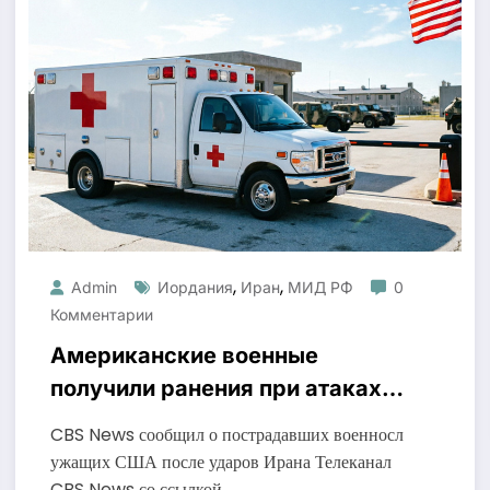
,
,
Admin
Иордания
Иран
МИД РФ
0
Комментарии
Американские военные
получили ранения при атаках
на базы в Иордании
CBS News сообщил о пострадавших военносл
ужащих США после ударов Ирана Телеканал
CBS News со ссылкой…