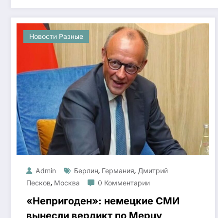
Новости Разные
,
,
Admin
Берлин
Германия
Дмитрий
,
Песков
Москва
0 Комментарии
«Непригоден»: немецкие СМИ
вынесли вердикт по Мерцу