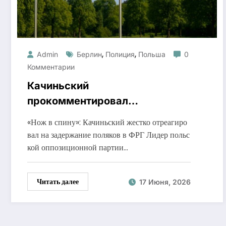
,
,
Admin
Берлин
Полиция
Польша
0
Комментарии
Качиньский
прокомментировал
задержание польских
«Нож в спину»: Качиньский жестко отреагиро
активистов в Германии
вал на задержание поляков в ФРГ Лидер польс
кой оппозиционной партии…
Читать далее
17 Июня, 2026