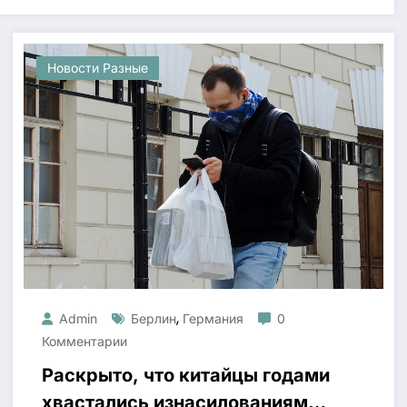
Новости Разные
,
Admin
Берлин
Германия
0
Комментарии
Раскрыто, что китайцы годами
хвастались изнасилованиями в