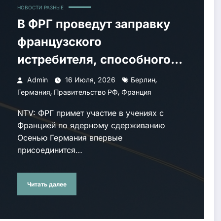
НОВОСТИ РАЗНЫЕ
В ФРГ проведут заправку
французского
истребителя, способного
нести ядерные боеголовки
,
Admin
16 Июля, 2026
Берлин
,
,
Германия
Правительство РФ
Франция
NTV: ФРГ примет участие в учениях с
Францией по ядерному сдерживанию
Осенью Германия впервые
присоединится…
Читать далее