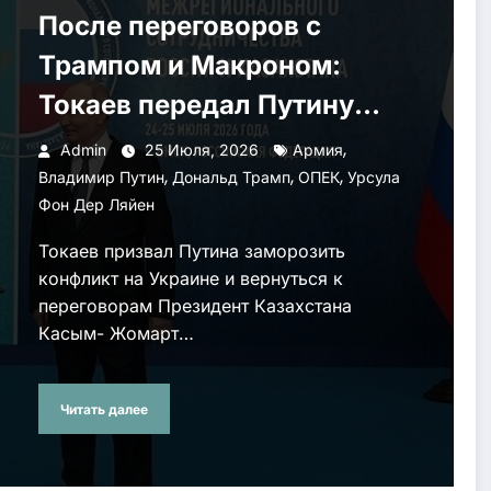
После переговоров с
Трампом и Макроном:
Токаев передал Путину
«сигналы» Запада и
,
Admin
25 Июля, 2026
Армия
,
,
,
предложил заморозить
Владимир Путин
Дональд Трамп
ОПЕК
Урсула
Фон Дер Ляйен
конфликт
Токаев призвал Путина заморозить
конфликт на Украине и вернуться к
переговорам Президент Казахстана
Касым- Жомарт…
Читать далее