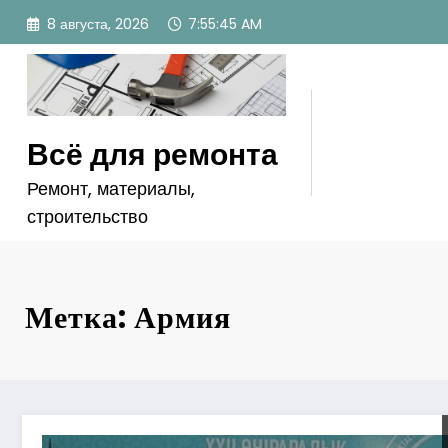
Перейти
8 августа, 2026
7:55:46 AM
к
содержимому
Всё для ремонта
Ремонт, материалы,
строительство
Метка: Армия