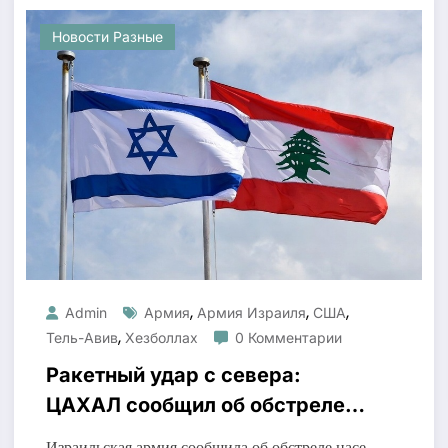
Новости Разные
,
,
,
Admin
Армия
Армия Израиля
США
,
Тель-Авив
Хезболлах
0 Комментарии
Ракетный удар с севера:
ЦАХАЛ сообщил об обстреле
из Ливана
Израильская армия сообщила об обстреле насе