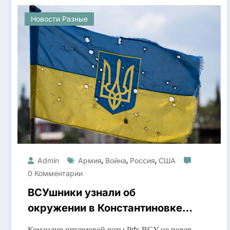
Новости Разные
,
,
,
Admin
Армия
Война
Россия
США
0 Комментарии
ВСУшники узнали об
окружении в Константиновке
от российских штурмовиков
Командир штурмовой роты РФ: ВСУ не повер