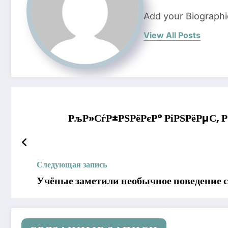
Add your Biographi
View All Posts
РљР»СѓР±РЅРёРєР° РіРЅРёРµС‚ Р
Следующая запись
Учёные заметили необычное поведение 