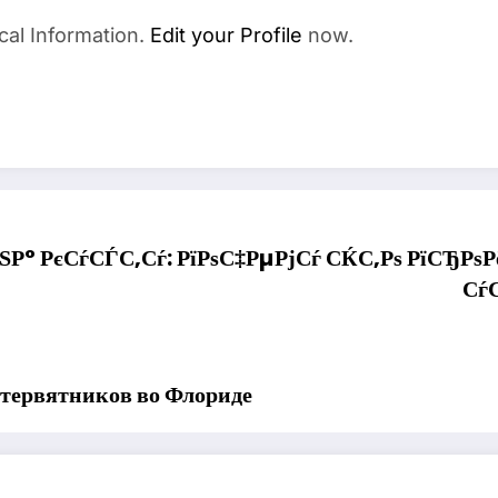
cal Information.
Edit your Profile
now.
ЅР° РєСѓСЃС‚Сѓ: РїРѕС‡РµРјСѓ СЌС‚Рѕ РїСЂРѕР
Сѓ
стервятников во Флориде