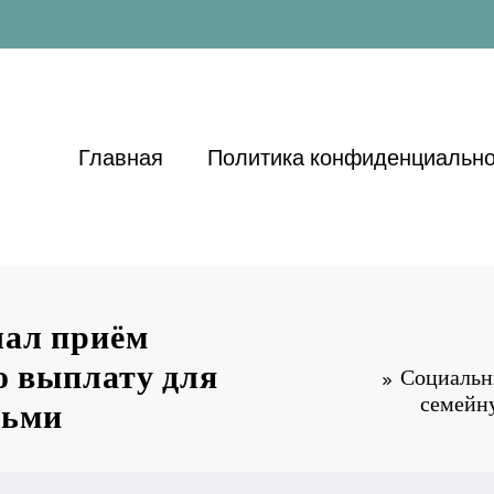
Главная
Политика конфиденциально
чал приём
ю выплату для
Социальн
семейну
тьми