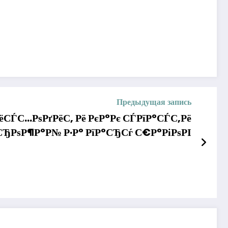
Предыдущая запись
ёСЃС…РѕРґРёС‚ Рё РєР°Рє СЃРїР°СЃС‚Рё
СЂРѕР¶Р°Р№ Р·Р° РїР°СЂСѓ С€Р°РіРѕРІ