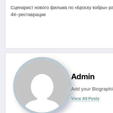
Сценарист нового фильма по «Броску кобры» ра
4К-реставрации
Admin
Add your Biographi
View All Posts