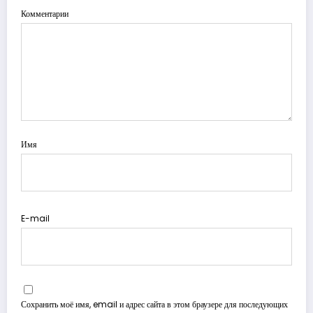
Комментарии
Имя
E-mail
Сохранить моё имя, email и адрес сайта в этом браузере для последующих