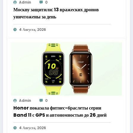
Admin
0
Москву защитили: 13 вражеских дронов
уничтожены за день
4 Августа, 2026
Admin
0
Honor показала фитнес-браслеты серии
Band 11 с GPS и автономностью до 26 дней
4 Августа, 2026