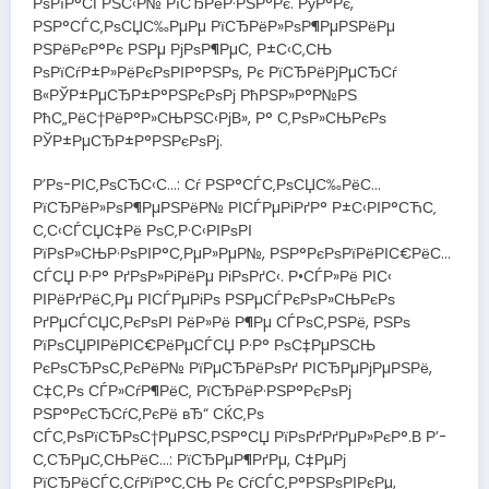
РѕРїР°СЃРЅС‹Р№ РїСЂРёР·РЅР°Рє. РўР°Рє,
РЅР°СЃС‚РѕСЏС‰РµРµ РїСЂРёР»РѕР¶РµРЅРёРµ
РЅРёРєР°Рє РЅРµ РјРѕР¶РµС‚ Р±С‹С‚СЊ
РѕРїСѓР±Р»РёРєРѕРІР°РЅРѕ, Рє РїСЂРёРјРµСЂСѓ
В«РЎР±РµСЂР±Р°РЅРєРѕРј РћРЅР»Р°Р№РЅ
РћС„РёС†РёР°Р»СЊРЅС‹РјВ», Р° С‚РѕР»СЊРєРѕ
РЎР±РµСЂР±Р°РЅРєРѕРј.
Р’Рѕ-РІС‚РѕСЂС‹С…: Сѓ РЅР°СЃС‚РѕСЏС‰РёС…
РїСЂРёР»РѕР¶РµРЅРёР№ РІСЃРµРіРґР° Р±С‹РІР°СЋС‚
С‚С‹СЃСЏС‡Рё РѕС‚Р·С‹РІРѕРІ
РїРѕР»СЊР·РѕРІР°С‚РµР»РµР№, РЅР°РєРѕРїРёРІС€РёС…
СЃСЏ Р·Р° РґРѕР»РіРёРµ РіРѕРґС‹. Р•СЃР»Рё РІС‹
РІРёРґРёС‚Рµ РІСЃРµРіРѕ РЅРµСЃРєРѕР»СЊРєРѕ
РґРµСЃСЏС‚РєРѕРІ РёР»Рё Р¶Рµ СЃРѕС‚РЅРё, РЅРѕ
РїРѕСЏРІРёРІС€РёРµСЃСЏ Р·Р° РѕС‡РµРЅСЊ
РєРѕСЂРѕС‚РєРёР№ РїРµСЂРёРѕРґ РІСЂРµРјРµРЅРё,
С‡С‚Рѕ СЃР»СѓР¶РёС‚ РїСЂРёР·РЅР°РєРѕРј
РЅР°РєСЂСѓС‚РєРё вЂ“ СЌС‚Рѕ
СЃС‚РѕРїСЂРѕС†РµРЅС‚РЅР°СЏ РїРѕРґРґРµР»РєР°.В Р’-
С‚СЂРµС‚СЊРёС…: РїСЂРµР¶РґРµ, С‡РµРј
РїСЂРёСЃС‚СѓРїР°С‚СЊ Рє СѓСЃС‚Р°РЅРѕРІРєРµ,