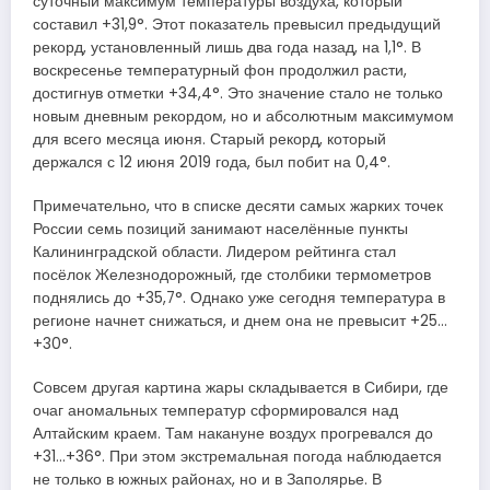
суточный максимум температуры воздуха, который
составил +31,9°. Этот показатель превысил предыдущий
рекорд, установленный лишь два года назад, на 1,1°. В
воскресенье температурный фон продолжил расти,
достигнув отметки +34,4°. Это значение стало не только
новым дневным рекордом, но и абсолютным максимумом
для всего месяца июня. Старый рекорд, который
держался с 12 июня 2019 года, был побит на 0,4°.
Примечательно, что в списке десяти самых жарких точек
России семь позиций занимают населённые пункты
Калининградской области. Лидером рейтинга стал
посёлок Железнодорожный, где столбики термометров
поднялись до +35,7°. Однако уже сегодня температура в
регионе начнет снижаться, и днем она не превысит +25…
+30°.
Совсем другая картина жары складывается в Сибири, где
очаг аномальных температур сформировался над
Алтайским краем. Там накануне воздух прогревался до
+31…+36°. При этом экстремальная погода наблюдается
не только в южных районах, но и в Заполярье. В