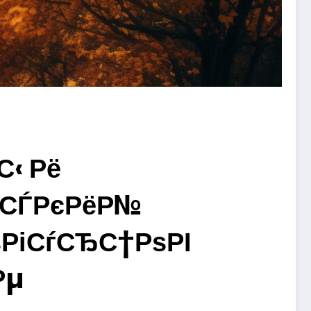
‹ Рё
РІСЃРєРёР№
ѕРіСѓСЂС†РѕРІ
Рµ