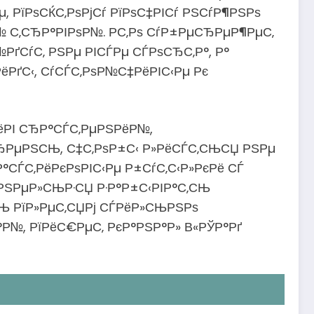
µ, РїРѕСЌС‚РѕРјСѓ РїРѕС‡РІСѓ РЅСѓР¶РЅРѕ
 С‚СЂР°РІРѕР№. Р­С‚Рѕ СѓР±РµСЂРµР¶РµС‚
РґСѓС‚ РЅРµ РІСЃРµ СЃРѕСЂС‚Р°, Р°
РґС‹, СѓСЃС‚РѕР№С‡РёРІС‹Рµ Рє
ёРІ СЂР°СЃС‚РµРЅРёР№,
ѕСЂРµРЅСЊ, С‡С‚РѕР±С‹ Р»РёСЃС‚СЊСЏ РЅРµ
°СЃС‚РёРєРѕРІС‹Рµ Р±СѓС‚С‹Р»РєРё СЃ
 РЅРµР»СЊР·СЏ Р·Р°Р±С‹РІР°С‚СЊ
СЊ РїР»РµС‚СЏРј СЃРёР»СЊРЅРѕ
Р№, РїРёС€РµС‚ РєР°РЅР°Р» В«РЎР°Рґ