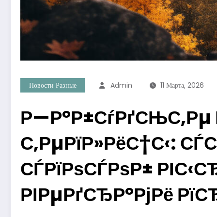
Новости Разные
Admin
11 Марта, 2026
Р—Р°Р±СѓРґСЊС‚Рµ 
С‚РµРїР»РёС†С‹: СЃ
СЃРїРѕСЃРѕР± РІС‹
РІРµРґСЂР°РјРё РїС