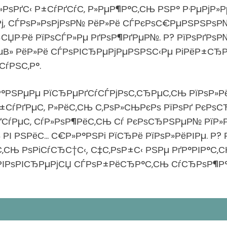
»РѕРґС‹ Р±СѓРґСѓС‚ Р»РµР¶Р°С‚СЊ РЅР° Р·РµРјР»Р
ј, СЃРѕР»РѕРјРѕР№ РёР»Рё СЃРєРѕС€РµРЅРЅРѕР№
СЏР·Рё РїРѕСЃР»Рµ РґРѕР¶РґРµР№. Р? РїРѕРґРѕР№
В» РёР»Рё СЃРѕРІСЂРµРјРµРЅРЅС‹Рµ РіРёР±СЂРё
СѓРЅС‚Р°.
Р°РЅРµРµ РїСЂРµРґСѓСЃРјРѕС‚СЂРµС‚СЊ РїРѕР»Р
Р±СѓРґРµС‚ Р»РёС‚СЊ С‚РѕР»СЊРєРѕ РїРѕРґ РєР
РґСѓРµС‚ СѓР»РѕР¶РёС‚СЊ Сѓ РєРѕСЂРЅРµР№ РїР»Р
 РІ РЅРёС… С€Р»Р°РЅРі РїСЂРё РїРѕР»РёРІРµ. Р?
СЊ РѕРіСѓСЂС†С‹, С‡С‚РѕР±С‹ РЅРµ РґР°РІР°С‚
 РІРѕРІСЂРµРјСЏ СЃРѕР±РёСЂР°С‚СЊ СѓСЂРѕР¶Р°