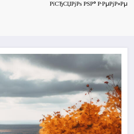
РїСЂСЏРјРѕ РЅР° Р·РµРјР»Рµ