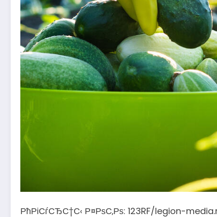
РћРіСѓСЂС†С‹ Р¤РѕС‚Рѕ: 123RF/legion-media.