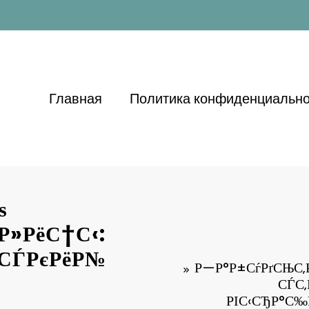
Главная
Политика конфиденциально
ѕ
Р»РёС†С‹:
ІСЃРєРёР№
Р—Р°Р±СѓРґСЊС‚Р
СЃС‚
РІС‹СЂР°С‰Р