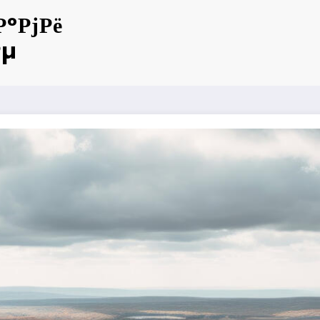
Р°РјРё
Рµ