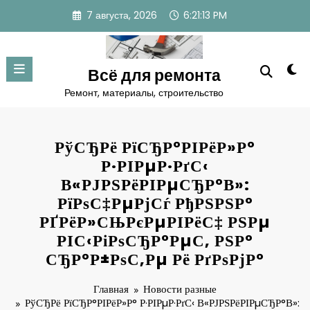
Перейти
7 августа, 2026
6:21:14 PM
к
содержимому
Всё для ремонта
Ремонт, материалы, строительство
РўСЂРё РїСЂР°РІРёР»Р°
Р·РІРµР·РґС‹
В«РЈРЅРёРІРµСЂР°В»:
РїРѕС‡РµРјСѓ РђРЅРЅР°
РҐРёР»СЊРєРµРІРёС‡ РЅРµ
РІС‹РіРѕСЂР°РµС‚ РЅР°
СЂР°Р±РѕС‚Рµ Рё РґРѕРјР°
Главная
Новости разные
РўСЂРё РїСЂР°РІРёР»Р° Р·РІРµР·РґС‹ В«РЈРЅРёРІРµСЂР°В»: