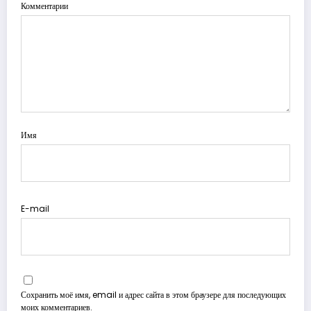
Комментарии
Имя
E-mail
Сохранить моё имя, email и адрес сайта в этом браузере для последующих
моих комментариев.