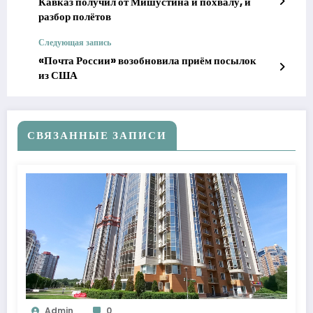
Кавказ получил от Мишустина и похвалу, и
разбор полётов
Следующая запись
«Почта России» возобновила приём посылок
из США
СВЯЗАННЫЕ ЗАПИСИ
Admin
0