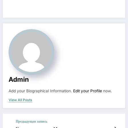
Admin
Add your Biographical Information.
Edit your Profile
now.
View All Posts
Предыдущая запись