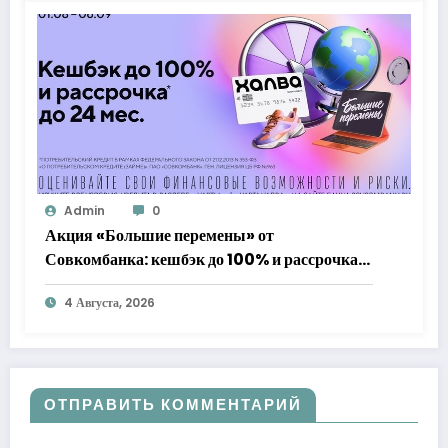
Admin
0
Акция «Большие перемены» от
Совкомбанка: кешбэк до 100% и рассрочка
до 24 месяцев с «Халвой»
4 Августа, 2026
ОТПРАВИТЬ КОММЕНТАРИЙ