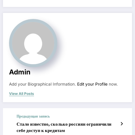
Admin
Add your Biographical Information.
Edit your Profile
now.
View All Posts
Предыдущая запись
Стало известно, сколько россиян ограничили
себе доступ к кредитам