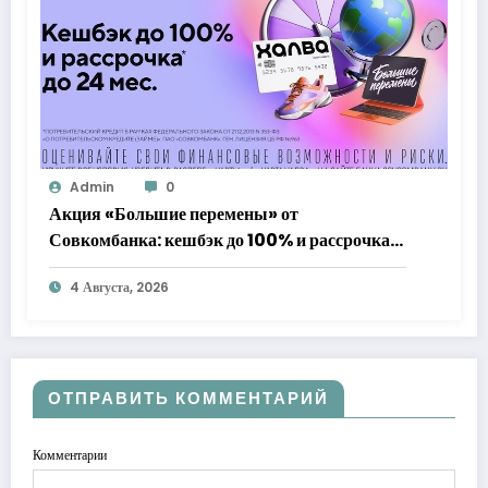
Admin
0
Акция «Большие перемены» от
Совкомбанка: кешбэк до 100% и рассрочка
до 24 месяцев с «Халвой»
4 Августа, 2026
ОТПРАВИТЬ КОММЕНТАРИЙ
Комментарии