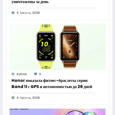
уничтожены за день
4 Августа, 2026
Admin
0
Honor показала фитнес-браслеты серии
Band 11 с GPS и автономностью до 26 дней
4 Августа, 2026