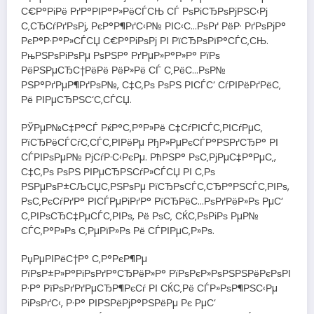
С€Р°РіРё РґР°РІР°Р»РёСЃСЊ СЃ РѕРіСЂРѕРјРЅС‹Рј
С‚СЂСѓРґРѕРј, РєР°Р¶РґС‹Р№ РІС‹С…РѕРґ РёР· РґРѕРјР°
РєР°Р·Р°Р»СЃСЏ С€Р°РіРѕРј РІ РїСЂРѕРїР°СЃС‚СЊ.
РњРЅРѕРіРѕРµ РѕРЅР° РґРµР»Р°Р»Р° РїРѕ
РёРЅРµСЂС†РёРё РёР»Рё СЃ С‚РёС…РѕР№
РЅР°РґРµР¶РґРѕР№, С‡С‚Рѕ РѕРЅ РІСЃС‘ СѓРІРёРґРёС‚
Рё РІРµСЂРЅС‘С‚СЃСЏ.
РЎРµР№С‡Р°СЃ РќР°С‚Р°Р»Рё С‡СѓРІСЃС‚РІСѓРµС‚
РїСЂРёСЃСѓС‚СЃС‚РІРёРµ РђР»РµРєСЃР°РЅРґСЂР° РІ
СЃРІРѕРµР№ РјСѓР·С‹РєРµ. РћРЅР° РѕС‚РјРµС‡Р°РµС‚,
С‡С‚Рѕ РѕРЅ РІРµСЂРЅСѓР»СЃСЏ РІ С‚Рѕ
РЅРµРѕР±СЉСЏС‚РЅРѕРµ РїСЂРѕСЃС‚СЂР°РЅСЃС‚РІРѕ,
РѕС‚РєСѓРґР° РІСЃРµРіРґР° РїСЂРёС…РѕРґРёР»Рѕ РµС‘
С‚РІРѕСЂС‡РµСЃС‚РІРѕ, Рё РѕС‚ СЌС‚РѕРіРѕ РµР№
СЃС‚Р°Р»Рѕ С‚РµРїР»Рѕ Рё СЃРІРµС‚Р»Рѕ.
РџРµРІРёС†Р° С‚Р°РєР¶Рµ
РїРѕР±Р»Р°РіРѕРґР°СЂРёР»Р° РїРѕРєР»РѕРЅРЅРёРєРѕРІ
Р·Р° РїРѕРґРґРµСЂР¶РєСѓ РІ СЌС‚Рё СЃР»РѕР¶РЅС‹Рµ
РіРѕРґС‹, Р·Р° РІРЅРёРјР°РЅРёРµ Рє РµС‘