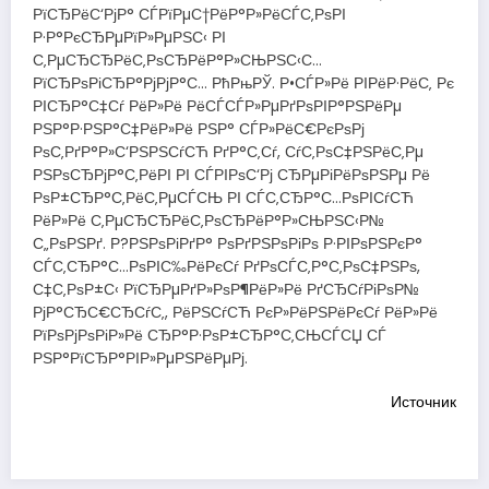
РїСЂРёС‘РјР° СЃРїРµС†РёР°Р»РёСЃС‚РѕРІ
Р·Р°РєСЂРµРїР»РµРЅС‹ РІ
С‚РµСЂСЂРёС‚РѕСЂРёР°Р»СЊРЅС‹С…
РїСЂРѕРіСЂР°РјРјР°С… РћРњРЎ. Р•СЃР»Рё РІРёР·РёС‚ Рє
РІСЂР°С‡Сѓ РёР»Рё РёСЃСЃР»РµРґРѕРІР°РЅРёРµ
РЅР°Р·РЅР°С‡РёР»Рё РЅР° СЃР»РёС€РєРѕРј
РѕС‚РґР°Р»С‘РЅРЅСѓСЋ РґР°С‚Сѓ, СѓС‚РѕС‡РЅРёС‚Рµ
РЅРѕСЂРјР°С‚РёРІ РІ СЃРІРѕС‘Рј СЂРµРіРёРѕРЅРµ Рё
РѕР±СЂР°С‚РёС‚РµСЃСЊ РІ СЃС‚СЂР°С…РѕРІСѓСЋ
РёР»Рё С‚РµСЂСЂРёС‚РѕСЂРёР°Р»СЊРЅС‹Р№
С„РѕРЅРґ. Р?РЅРѕРіРґР° РѕРґРЅРѕРіРѕ Р·РІРѕРЅРєР°
СЃС‚СЂР°С…РѕРІС‰РёРєСѓ РґРѕСЃС‚Р°С‚РѕС‡РЅРѕ,
С‡С‚РѕР±С‹ РїСЂРµРґР»РѕР¶РёР»Рё РґСЂСѓРіРѕР№
РјР°СЂС€СЂСѓС‚, РёРЅСѓСЋ РєР»РёРЅРёРєСѓ РёР»Рё
РїРѕРјРѕРіР»Рё СЂР°Р·РѕР±СЂР°С‚СЊСЃСЏ СЃ
РЅР°РїСЂР°РІР»РµРЅРёРµРј.
Источник