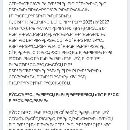
СЃРєРѕСЂСѓСЋ Рё РґР°Р¶Рµ РІС‹СЃРѕРєРѕС‚РµС…
РЅРѕР»РѕРіРёС‡РЅСѓСЋ РїРѕРјРѕС‰СЊ
(РїРѕСЃС‚Р°РЅРѕРІР»РµРЅРёРµ
РџСЂР°РІРёС‚РµР»СЊСЃС‚РІР° РЅР° 2025вЂ“2027
РіРѕРґС‹). РљР»СЋС‡РµРІРѕР№ РјРѕРјРµРЅС‚ вЂ”
РЅР°Р»РёС‡РёРµ РјРµРґРїРѕРєР°Р·Р°РЅРёР№ Рё
РЅР°РїСЂР°РІР»РµРЅРёСЏ. Р•СЃР»Рё РІСЂР°С‡
РЅР°Р·РЅР°С‡РёР» РѕР±СЃР»РµРґРѕРІР°РЅРёРµ,
СЃРјРµР»Рѕ СѓС‚РѕС‡РЅСЏР№С‚Рµ: РјРѕР¶РЅРѕ Р»Рё
РїСЂРѕР№С‚Рё РµРіРѕ РїРѕ РћРњРЎ, РєСѓРґР°
РѕР±СЂР°С‰Р°С‚СЊСЃСЏ Р·Р°
РЅР°РїСЂР°РІР»РµРЅРёРµРј Рё РІ РєР°РєРёРµ
СЃСЂРѕРєРё. Р“Р»Р°РІРЅРѕРµ вЂ” РЅРµ
РѕС‚РјР°Р»С‡РёРІР°С‚СЊСЃСЏ.
РЎС‚СЂР°С…РѕРІР°СЏ РєРѕРјРїР°РЅРёСЏ вЂ” РІР°С€
Р·Р°С‰РёС‚РЅРёРє
РЎС‚СЂР°С…РѕРІР°СЏ РІ СЃРёСЃС‚РµРјРµ РћРњРЎ
СЃСѓС‰РµСЃС‚РІСѓРµС‚ РЅРµ С‚РѕР»СЊРєРѕ РґР»СЏ
РІС‹РґР°С‡Рё РїРѕР»РёСЃР°. Р•С‘ Р·Р°РґР°С‡Р° вЂ”