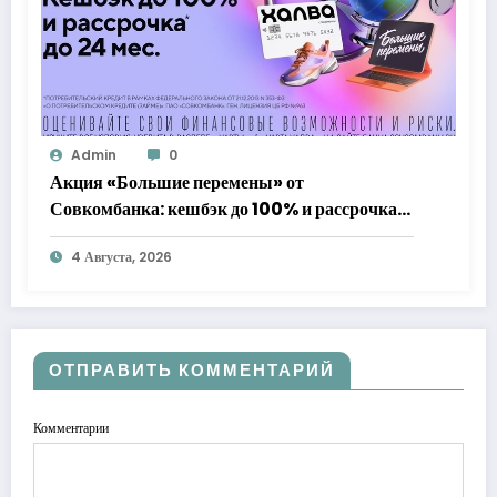
Admin
0
Акция «Большие перемены» от
Совкомбанка: кешбэк до 100% и рассрочка
до 24 месяцев с «Халвой»
4 Августа, 2026
ОТПРАВИТЬ КОММЕНТАРИЙ
Комментарии