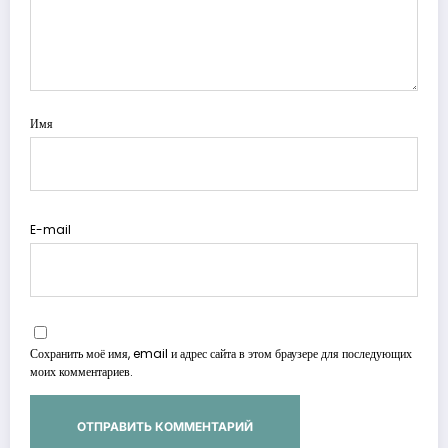
Имя
E-mail
Сохранить моё имя, email и адрес сайта в этом браузере для последующих
моих комментариев.