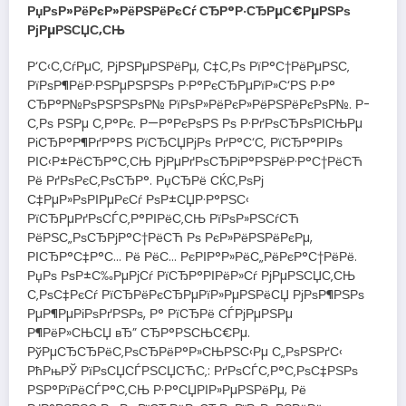
РџРѕР»РёРєР»РёРЅРёРєСѓ СЂР°Р·СЂРµС€РµРЅРѕ
РјРµРЅСЏС‚СЊ
Р‘С‹С‚СѓРµС‚ РјРЅРµРЅРёРµ, С‡С‚Рѕ РїР°С†РёРµРЅС‚
РїРѕР¶РёР·РЅРµРЅРЅРѕ Р·Р°РєСЂРµРїР»С‘РЅ Р·Р°
СЂР°Р№РѕРЅРЅРѕР№ РїРѕР»РёРєР»РёРЅРёРєРѕР№. Р­
С‚Рѕ РЅРµ С‚Р°Рє. Р—Р°РєРѕРЅ Рѕ Р·РґРѕСЂРѕРІСЊРµ
РіСЂР°Р¶РґР°РЅ РїСЂСЏРјРѕ РґР°С‘С‚ РїСЂР°РІРѕ
РІС‹Р±РёСЂР°С‚СЊ РјРµРґРѕСЂРіР°РЅРёР·Р°С†РёСЋ
Рё РґРѕРєС‚РѕСЂР°. РџСЂРё СЌС‚РѕРј
С‡РµР»РѕРІРµРєСѓ РѕР±СЏР·Р°РЅС‹
РїСЂРµРґРѕСЃС‚Р°РІРёС‚СЊ РїРѕР»РЅСѓСЋ
РёРЅС„РѕСЂРјР°С†РёСЋ Рѕ РєР»РёРЅРёРєРµ,
РІСЂР°С‡Р°С… Рё РёС… РєРІР°Р»РёС„РёРєР°С†РёРё.
РџРѕ РѕР±С‰РµРјСѓ РїСЂР°РІРёР»Сѓ РјРµРЅСЏС‚СЊ
С‚РѕС‡РєСѓ РїСЂРёРєСЂРµРїР»РµРЅРёСЏ РјРѕР¶РЅРѕ
РµР¶РµРіРѕРґРЅРѕ, Р° РїСЂРё СЃРјРµРЅРµ
Р¶РёР»СЊСЏ вЂ” СЂР°РЅСЊС€Рµ.
РўРµСЂСЂРёС‚РѕСЂРёР°Р»СЊРЅС‹Рµ С„РѕРЅРґС‹
РћРњРЎ РїРѕСЏСЃРЅСЏСЋС‚: РґРѕСЃС‚Р°С‚РѕС‡РЅРѕ
РЅР°РїРёСЃР°С‚СЊ Р·Р°СЏРІР»РµРЅРёРµ, Рё