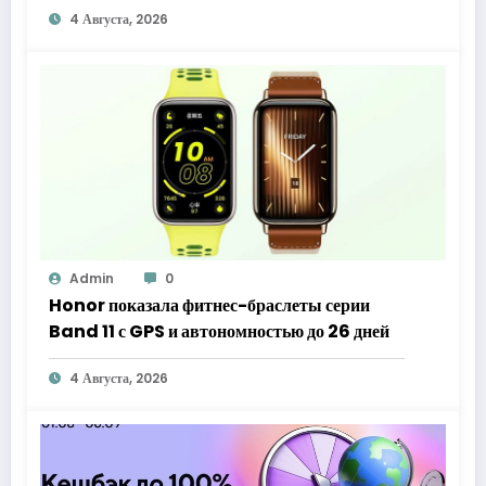
4 Августа, 2026
Admin
0
Honor показала фитнес-браслеты серии
Band 11 с GPS и автономностью до 26 дней
4 Августа, 2026