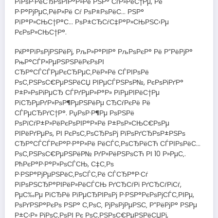
РїРѕР·РёСЂРѕРІР°Р»Рё РЅР° СѓР»РёС†Рµ, Рё
Р·Р°РјРµС‚РёР»Рё Сѓ РѕР±РѕРёС… РЅР°
РїР°Р»СЊС†Р°С… РѕР±СЂСѓС‡Р°Р»СЊРЅС‹Рµ
РєРѕР»СЊС†Р°.
РќР°РїРѕРјРЅРёРј, РљР»Р°РІР° РљРѕРєР° Рё Р”РёРјР°
РњР°СЃР»РµРЅРЅРёРєРѕРІ
СЂР°СЃСЃРµРєСЂРµС‚РёР»Рё СЃРІРѕРё
РѕС‚РЅРѕС€РµРЅРёСЏ РІРµСЃРЅРѕР№, РєРѕРіРґР°
Р±Р»РѕРіРµСЂ СЃРґРµР»Р°Р» РїРµРІРёС†Рµ
РїСЂРµРґР»РѕР¶РµРЅРёРµ СЂСѓРєРё Рё
СЃРµСЂРґС†Р°. РџРѕР·Р¶Рµ РѕРЅРё
РѕРїСѓР±Р»РёРєРѕРІР°Р»Рё Р±РѕР»СЊС€РѕРµ
РІРёРґРµРѕ, РІ РєРѕС‚РѕСЂРѕРј РїРѕРґСЂРѕР±РЅРѕ
СЂР°СЃСЃРєР°Р·Р°Р»Рё РёСЃС‚РѕСЂРёСЋ СЃРІРѕРёС…
РѕС‚РЅРѕС€РµРЅРёР№ РґР»РёРЅРѕСЋ РІ 10 Р»РµС‚.
РћРєР°Р·Р°Р»РѕСЃСЊ, С‡С‚Рѕ
Р·РЅР°РјРµРЅРёС‚РѕСЃС‚Рё СЃСЂР°Р·Сѓ
РїРѕРЅСЂР°РІРёР»РёСЃСЊ РґСЂСѓРі РґСЂСѓРіСѓ,
РµС‰Рµ РїСЂРё РїРµСЂРІРѕРј Р·РЅР°РєРѕРјСЃС‚РІРµ,
РѕРґРЅР°РєРѕ РЅР° С‚РѕС‚ РјРѕРјРµРЅС‚ Р”РёРјР° РЅРµ
Р±С‹Р» РіРѕС‚РѕРІ Рє РѕС‚РЅРѕС€РµРЅРёСЏРј,