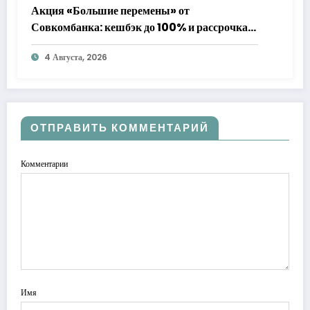
Акция «Большие перемены» от
Совкомбанка: кешбэк до 100% и рассрочка
до 24 месяцев с «Халвой»
4 Августа, 2026
ОТПРАВИТЬ КОММЕНТАРИЙ
Комментарии
Имя