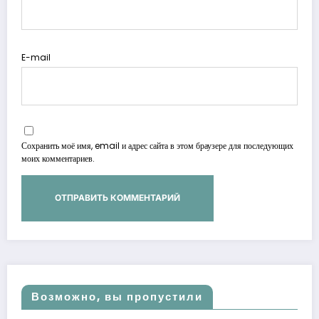
E-mail
Сохранить моё имя, email и адрес сайта в этом браузере для последующих
моих комментариев.
Возможно, вы пропустили