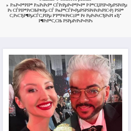
РљР»Р°РІР° РљРѕРєР° СЃРґРµР»Р°Р»Р° Р·Р°СЏРІР»РµРЅРёРµ
Рѕ СЃРІР°РґСЊР±Рµ СЃ РњР°СЃР»РµРЅРЅРёРєРѕРІС‹Рј РЅР°
С‚РѕСЂР¶РµСЃС‚РІРµ Р‘Р°Р±РёС‡Р° Рё РџРѕРєСЂРѕРІ вЂ”
Р¶РґР°С‚СЊ РЅРµРґРѕР»РіРѕ