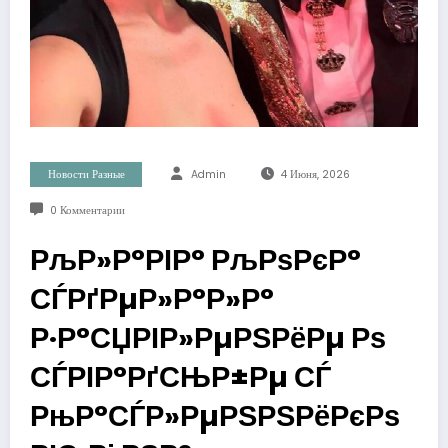
Новости Разные
Admin
4 Июня, 2026
0 Комментарии
РљР»Р°РІР° РљРѕРєР°
СЃРґРµР»Р°Р»Р°
Р·Р°СЏРІР»РµРЅРёРµ Рѕ
СЃРІР°РґСЊР±Рµ СЃ
РњР°СЃР»РµРЅРЅРёРєРѕ