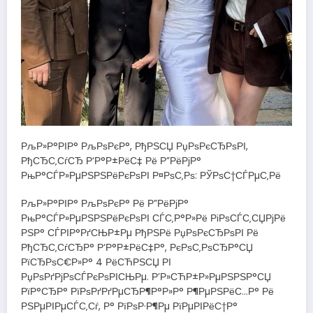
РљР»Р°РІР° РљРѕРєР°, РђРЅСЏ РџРѕРєСЂРѕРІ,
РђСЂС‚СѓСЂ Р‘Р°Р±РёС‡ Рё Р”РёРјР°
РњР°СЃР»РµРЅРЅРёРєРѕРІ Р¤РѕС‚Рѕ: РЎРѕС†СЃРµС‚Рё
РљР»Р°РІР° РљРѕРєР° Рё Р”РёРјР°
РњР°СЃР»РµРЅРЅРёРєРѕРІ СЃС‚Р°Р»Рё РіРѕСЃС‚СЏРјРё
РЅР° СЃРІР°РґСЊР±Рµ РђРЅРё РџРѕРєСЂРѕРІ Рё
РђСЂС‚СѓСЂР° Р‘Р°Р±РёС‡Р°, РєРѕС‚РѕСЂР°СЏ
РїСЂРѕС€Р»Р° 4 РёСЋРЅСЏ РІ
РџРѕРґРјРѕСЃРєРѕРІСЊРµ. Р’Р»СЋР±Р»РµРЅРЅР°СЏ
РїР°СЂР° РїРѕРґРґРµСЂР¶Р°Р»Р° Р¶РµРЅРёС…Р° Рё
РЅРµРІРµСЃС‚Сѓ, Р° РїРѕР·Р¶Рµ РїРµРІРёС†Р°