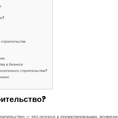
и
т
ва?
 строительстве
иях
ва в бизнесе
ологичного строительства?
изнес
оительство?
оительство — это подход к проектированию, возведе