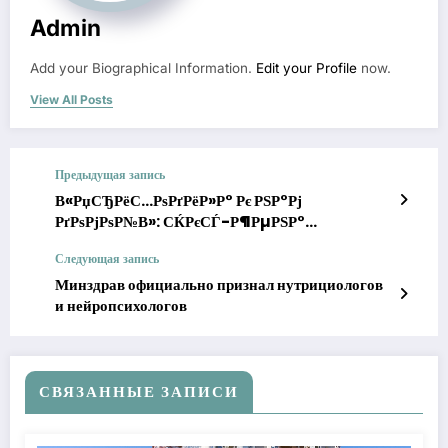
Admin
Add your Biographical Information.
Edit your Profile
now.
View All Posts
Предыдущая запись
В«РџСЂРёС…РѕРґРёР»Р° Рє РЅР°Рј
РґРѕРјРѕР№В»: СЌРєСЃ-Р¶РµРЅР°
Р“Р°Р»СѓСЃС‚СЏРЅР° СЂР°СЃРєСЂС‹Р»Р°
Следующая запись
РЅРµРёР·РІРµСЃС‚РЅС‹Рµ С„Р°РєС‚С‹ Рѕ
РµРіРѕ РЅРѕРІРѕР№
Минздрав официально признал нутрициологов
РІРѕР·Р»СЋР±Р»РµРЅРЅРѕР№
и нейропсихологов
СВЯЗАННЫЕ ЗАПИСИ