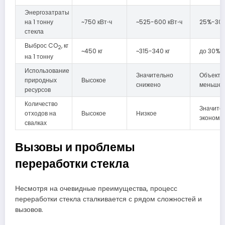
Энергозатраты
на 1 тонну
~750 кВт⋅ч
~525-600 кВт⋅ч
25%-30
стекла
Выброс CO
, кг
2
~450 кг
~315-340 кг
до 30%
на 1 тонну
Использование
Значительно
Объекти
природных
Высокое
снижено
меньше
ресурсов
Количество
Значите
отходов на
Высокое
Низкое
экономи
свалках
Вызовы и проблемы
переработки стекла
Несмотря на очевидные преимущества, процесс
переработки стекла сталкивается с рядом сложностей и
вызовов.