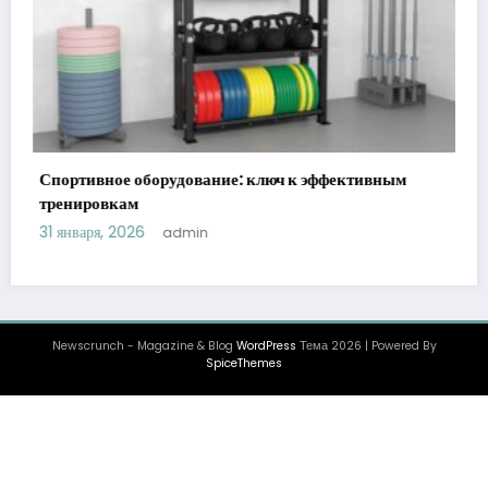
Уход за животными у ветеринара: виды,
преимущества и рекомендации
22 декабря, 2025
admin
Newscrunch - Magazine & Blog
WordPress
Тема 2026 | Powered By
SpiceThemes