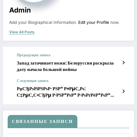
Admin
Add your Biographical Information.
Edit your Profile
now.
View All Posts
Предыдущая запись
Запад затачивает ножи: Белоруссия раскрыла
дату начала большой войны
Следующая запись
РџСЂРѕРіРЅРѕР· РЅР° Р»РµС‚Рѕ:
С‡РµС‚С‹СЂРµ Р·РЅР°РєР° Р·РѕРґРёР°РєР°
РЅР°РєРѕРЅРµС† РѕР±СЂРµС‚СѓС‚
РґРѕР»РіРѕР¶РґР°РЅРЅРѕРµ Р»РёС‡РЅРѕРµ
СЃС‡Р°СЃС‚СЊРµ
СВЯЗАННЫЕ ЗАПИСИ