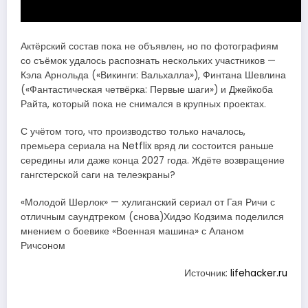
Актёрский состав пока не объявлен, но по фотографиям
со съёмок удалось распознать нескольких участников —
Кэла Арнольда («Викинги: Вальхалла»), Финтана Шевлина
(«Фантастическая четвёрка: Первые шаги») и Джейкоба
Райта, который пока не снимался в крупных проектах.
С учётом того, что производство только началось,
премьера сериала на Netflix вряд ли состоится раньше
середины или даже конца 2027 года. Ждёте возвращение
гангстерской саги на телеэкраны?
«Молодой Шерлок» — хулиганский сериал от Гая Ричи с
отличным саундтреком (снова)Хидэо Кодзима поделился
мнением о боевике «Военная машина» с Аланом
Ричсоном
Источник:
lifehacker.ru