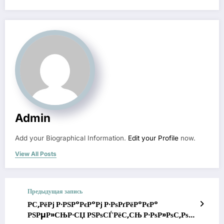
Admin
Add your Biographical Information.
Edit your Profile
now.
View All Posts
Предыдущая запись
Р­С‚РёРј Р·РЅР°РєР°Рј Р·РѕРґРёР°РєР°
РЅРµР»СЊР·СЏ РЅРѕСЃРёС‚СЊ Р·РѕР»РѕС‚Рѕ