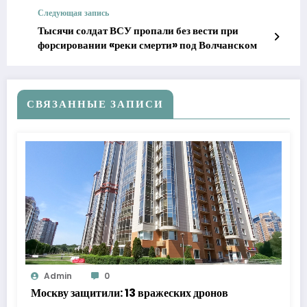
вЂ” РЅР°РІР»РµС‡РµС‚Рµ Р±РµРґСѓ
Следующая запись
Тысячи солдат ВСУ пропали без вести при
форсировании «реки смерти» под Волчанском
СВЯЗАННЫЕ ЗАПИСИ
Admin
0
Москву защитили: 13 вражеских дронов