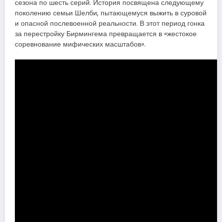
сезона по шесть серий. История посвящена следующему
поколению семьи Шелби, пытающемуся выжить в суровой
и опасной послевоенной реальности. В этот период гонка
за перестройку Бирмингема превращается в «жестокое
соревнование мифических масштабов».