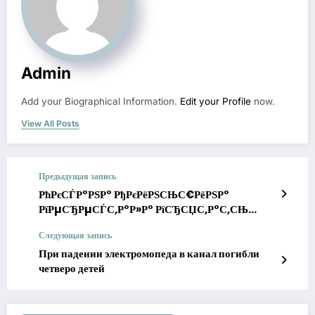
Admin
Add your Biographical Information.
Edit your Profile
now.
View All Posts
Предыдущая запись
РћРєСЃР°РЅР° РђРєРёРЅСЊС€РёРЅР°
РїРµСЂРµСЃС‚Р°Р»Р° РїСЂСЏС‚Р°С‚СЊ
РїРѕРґСЂРѕСЃС€СѓСЋ РґРѕС‡РєСѓ вЂ”
Следующая запись
РїР°РїРёРЅР° РєРѕРїРёСЏ
При падении электромопеда в канал погибли
четверо детей