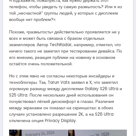
«Подскажите, пожалуйста, как нужно держать этот
телефон, чтобы увидеть ту самую размытость? Или я из
той „несчастной” группы людей, у которых с дисплеем
вообще нет проблем?».
Похоже, «размытость» действительно проявляется не у
всех и может быть связана с браком отдельных
экземпляров. Автор TechRadar, например, отметил, что
ничего такого не заметил при тестировании девайса. По
его мнению, реакция публики на новинку в основном
остаётся очень положительной.
Но с этим явно не согласны некоторые инсайдеры и
техноблогеры. Так, Tarun Vats заявил в X, что заметил
огромную разницу между дисплеями Galaxy S26 Ultra и
S25 Ultra. После нескольких дней использования он
почувствовал лёгкий дискомфорт в глазах. Различия
между экранами он показал на скриншотах: в обоих
случаях установлено разрешение 2K, а на S26 Ultra
отключена опция Privacy Display.