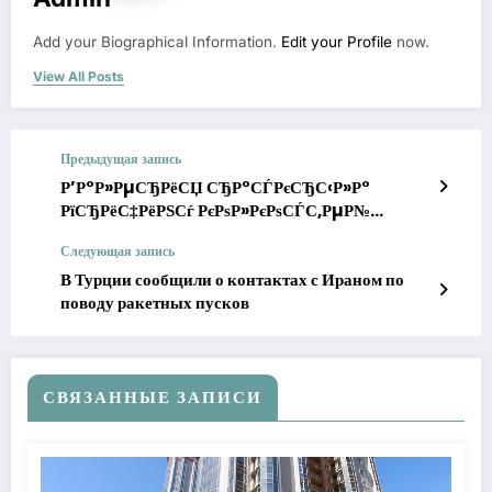
Add your Biographical Information.
Edit your Profile
now.
View All Posts
Предыдущая запись
Р’Р°Р»РµСЂРёСЏ СЂР°СЃРєСЂС‹Р»Р°
РїСЂРёС‡РёРЅСѓ РєРѕР»РєРѕСЃС‚РµР№
РљРёСЂРєРѕСЂРѕРІР° РІ Р°РґСЂРµСЃ
Следующая запись
Р‘РёР»Р°РЅР° вЂ” РІСЃРµ РґРµР»Рѕ РІ
Р СѓРґРєРѕРІСЃРєРѕР№
В Турции сообщили о контактах с Ираном по
поводу ракетных пусков
СВЯЗАННЫЕ ЗАПИСИ