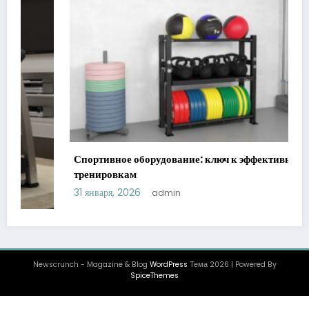
ортивное оборудование: ключ к эффективным
Уход за
енировкам
преимущ
января, 2026
22 декабр
admin
Newscrunch - Magazine & Blog
WordPress
Тема 2026 | Powered By
SpiceThemes