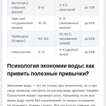
Мытьё рук (с
2-3 (с
открытым
6-9
до 70%
аэратором)
краном)
Один цикл
6-10
посудомоечной
15-30
(экономичные
до 60%
машины
модели)
30-50 (с
Приём душа
60-100
экономичной
до 50%
(10 минут)
лейкой)
3-4 (двойной
Смыв унитаза
6-12
до 50%
бачок)
Психология экономии воды: как
привить полезные привычки?
Экономия воды — это не только про технологии, но и про
нашу привычку смотреть на расход воды другими глазами.
Психология играет огромную роль. Например, если всю
жизнь вода текла без ограничений, то начать осознанно
её экономить бывает сложно. Вот несколько советов, как