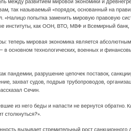
ель между развитием мировой экономики и древнег
овам, так называемый «порядок, основанный на прави
л. «Налицо попытка заменить мировую правовую сис
ые институты, как ООН, ВТО, МВФ и Всемирный банк, 
ы: теперь мировая экономика является абсолютным
— в основном технологических, военных и финансов
как пандемии, разрушение цепочек поставок, санкции
ние, захват судов, подрыв трубопроводов, организа
ассказал Сечин.
вшие из него беды и напасти не вернутся обратно. 
т столкнуться?».
ность вызывает стремительный рост санкционного д