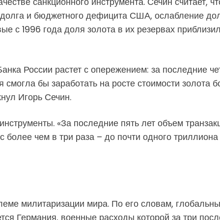
честве санкционного инструмента. Сечин считает, чт
го долга и бюджетного дефицита США, ослабление д
ые с 1996 года доля золота в их резервах приблизи
Банка России растет с опережением: за последние че
ия смогла бы заработать на росте стоимости золота
кнул Игорь Сечин.
нструменты. «За последние пять лет объем транза
 более чем в три раза – до почти одного триллиона
леме милитаризации мира. По его словам, глобальн
тся Германия, военные расходы которой за три посл