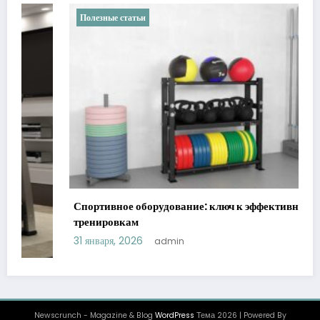
Полезные статьи
люч к эффективным
Уход за животными у ветеринара: 
преимущества и рекомендации
22 декабря, 2025
admin
Newscrunch - Magazine & Blog
WordPress
Тема 2026 | Powered By