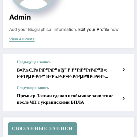
Admin
Add your Biographical Information.
Edit your Profile
now.
View All Posts
Предыдущая запись
В«РљС‚Рѕ РїР°РїР° вЂ” Р·Р°РіР°РґРєР°В»:
Р·РІРµР·РґР° В«РњРѕР»РѕРґРµР¶РєРёВ»
РђРЅРЅР° РњРёС…Р°Р№Р»РѕРІСЃРєР°СЏ
Следующая запись
СЂРѕРґРёР»Р° РІС‚РѕСЂРѕРіРѕ
СЂРµР±РµРЅРєР°
Премьер Латвии сделал необычное заявление
после ЧП с украинскими БПЛА
СВЯЗАННЫЕ ЗАПИСИ