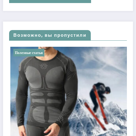
Возможно, вы пропустили
ьи
Полезные статьи