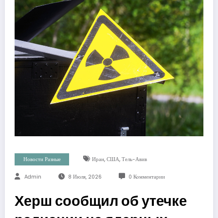
,
,
Новости Разные
Иран
США
Тель-Авив
Admin
8 Июля, 2026
0 Комментарии
Херш сообщил об утечке