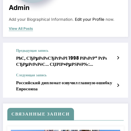
Admin
Add your Biographical Information.
Edit your Profile
now.
View All Posts
Предыдущая запись
РћС‚ СЂРµРєРѕСЂРґРѕРІ 1998 РіРѕРґР° РґРѕ
СЂРµРґРєРёС… СЏРІР»РµРЅРёР№:
СЃРёРЅРѕРїС‚РёРєРё РґР°Р»Рё
Следующая запись
РЅРµРѕР¶РёРґР°РЅРЅС‹Р№ РїСЂРѕРіРЅРѕР·
РїРѕРіРѕРґС‹ РІ РњРѕСЃРєРІРµ СЃ 12
Российский дипломат озвучил главную ошибку
РёСЋРЅСЏ
Евросоюза
СВЯЗАННЫЕ ЗАПИСИ