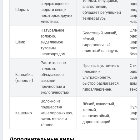
Теплый, тянущийся,
содержащееся в
одежд
влагостойкий,
Шерсть
шерсти овец и
пледы
обладает регуляцией
некоторых других
шерс
температуры.
животных.
ковры
Натуральное
Элег
Блестящий, мягкий,
волокно,
одежд
лёгкий,
Шёлк
выделяемое
шарф
гигроскопичный,
тутовым
пост
приятный на ощупь.
шелкопрядом.
бельё
Растительное
Прочный, устойчив к
Стил
волокно,
плесени и
одежд
Каннабис
обладающее
ультрафиолету,
сумки
(конопля)
высокой
быстро разлагается,
дома
прочностью и
гипоаллергенен.
текст
экологичностью.
Волокно из
Лёгкий, пушистый,
подшерстка
Пуло
теплый,
Кашемир
кашемировых коз,
шарф
износостойкий,
очень мягкое и
пальт
дорогостоящий.
тёплое.
Дополнительные виды