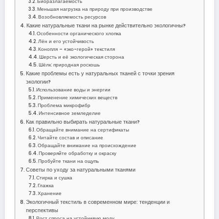
Биоразлагаемость
Меньшая нагрузка на природу при производстве
Возобновляемость ресурсов
Какие натуральные ткани на рынке действительно экологичны?
Особенности органического хлопка
Лён и его устойчивость
Конопля – «эко-герой» текстиля
Шерсть и её экологическая сторона
Шёлк: природная роскошь
Какие проблемы есть у натуральных тканей с точки зрения
экологии?
Использование воды и энергии
Применение химических веществ
Проблема микрофибр
Интенсивное земледелие
Как правильно выбирать натуральные ткани?
Обращайте внимание на сертификаты
Читайте состав и описание
Обращайте внимание на происхождение
Проверяйте обработку и окраску
Пробуйте ткани на ощупь
Советы по уходу за натуральными тканями
Стирка и сушка
Глажка
Хранение
Экологичный текстиль в современном мире: тенденции и
перспективы
Рост спроса на устойчивую моду