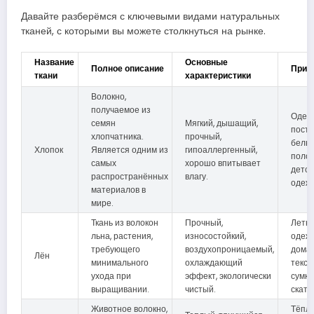
Давайте разберёмся с ключевыми видами натуральных
тканей, с которыми вы можете столкнуться на рынке.
Название
Основные
Полное описание
Прим
ткани
характеристики
Волокно,
получаемое из
Одеж
семян
Мягкий, дышащий,
пост
хлопчатника.
прочный,
белье
Хлопок
Является одним из
гипоаллергенный,
полот
самых
хорошо впитывает
детск
распространённых
влагу.
одежд
материалов в
мире.
Ткань из волокон
Прочный,
Летн
льна, растения,
износостойкий,
одежд
требующего
воздухопроницаемый,
дома
Лён
минимального
охлаждающий
текст
ухода при
эффект, экологически
сумки
выращивании.
чистый.
скате
Животное волокно,
Тёпл