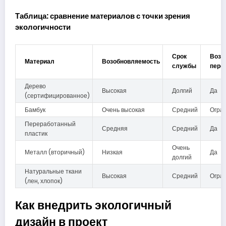
Таблица: сравнение материалов с точки зрения
экологичности
Срок
Возм
Материал
Возобновляемость
службы
пере
Дерево
Высокая
Долгий
Да
(сертифицированное)
Бамбук
Очень высокая
Средний
Огра
Переработанный
Средняя
Средний
Да
пластик
Очень
Металл (вторичный)
Низкая
Да
долгий
Натуральные ткани
Высокая
Средний
Огра
(лен, хлопок)
Как внедрить экологичный
дизайн в проект