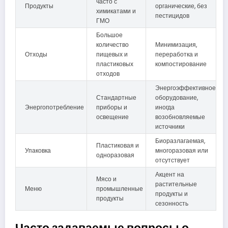
часто с
Продукты
органические, без
химикатами и
пестицидов
ГМО
Большое
количество
Минимизация,
Отходы
пищевых и
переработка и
пластиковых
компостирование
отходов
Энергоэффективное
Стандартные
оборудование,
Энергопотребление
приборы и
иногда
освещение
возобновляемые
источники
Биоразлагаемая,
Пластиковая и
Упаковка
многоразовая или
одноразовая
отсутствует
Акцент на
Мясо и
растительные
Меню
промышленные
продукты и
продукты
сезонность
Часто задаваемые вопросы о