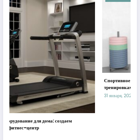
Спортивное оборудование: ключ к эффективным
тренировкам
31 января, 2026
admin
Newscrunch - Magazine & Blog
WordPress
Тема 2026 | Powered By
SpiceThemes