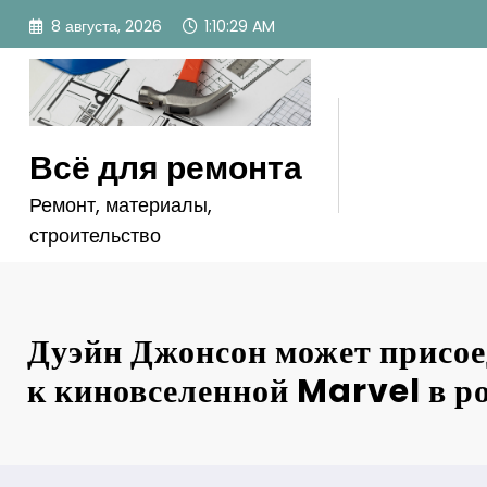
Перейти
8 августа, 2026
1:10:31 AM
к
содержимому
Всё для ремонта
Ремонт, материалы,
строительство
Дуэйн Джонсон может присо
к киновселенной Marvel в ро