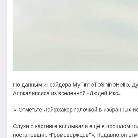
По данным инсайдера MyTimeToShineHello, Дуэ
Апокалипсиса из вселенной «Людей Икс».
⭐ Отметьте Лайфхакер галочкой в избранных ис
Слухи о кастинге всплывали ещё в прошлом год
постановщик «Громовержцев*». Недавно он отме