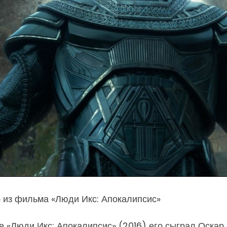
р из фильма «Люди Икс: Апокалипсис»
 «Люди Икс: Апокалипсис» (2016) его сыграл Оскар 