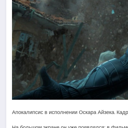
Апокалипсис в исполнении Оскара Айзека. Кад
На большом экране он уже появлялся: в фильме