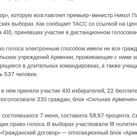
р», которую возглавляет премьер-министр Никол Па
ских выборах. Как сообщает ТАСС со ссылкой на Це
 410, принявших участие в дистанционном голосован
во голоса электронным способом имели не все гражд
сульских учреждений Армении, проживающие с ними 
дящиеся в длительных командировках, а также учащ
ь 537 человек.
е в нём приняли участие 410 избирателей, 22 бюлле
роголосовали 330 граждан, блок «Сильная Армения» 
 состоявшихся 7 июня, составила 58,97 процента. С
их право голоса. В выборах участвовали 18 политиче
«Гражданский договор» — оппозиционный блок «Арме