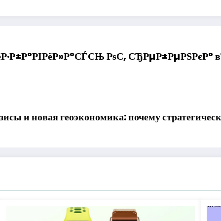
ёР·Р±Р°РІРёР»Р°СЃСЊ РѕС‚ СЂРµР±РµРЅРєР° 
исы и новая геоэкономика: почему стратегичес