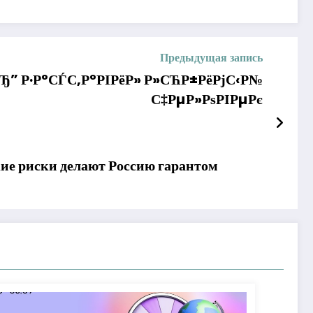
Предыдущая запись
вЂ” Р·Р°СЃС‚Р°РІРёР» Р»СЋР±РёРјС‹Р№
С‡РµР»РѕРІРµРє
кие риски делают Россию гарантом