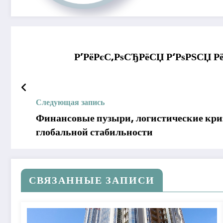
Р’РёРєС‚РѕСЂРёСЏ Р‘РѕРЅСЏ Р
Следующая запись
Финансовые пузыри, логистические криз
глобальной стабильности
СВЯЗАННЫЕ ЗАПИСИ