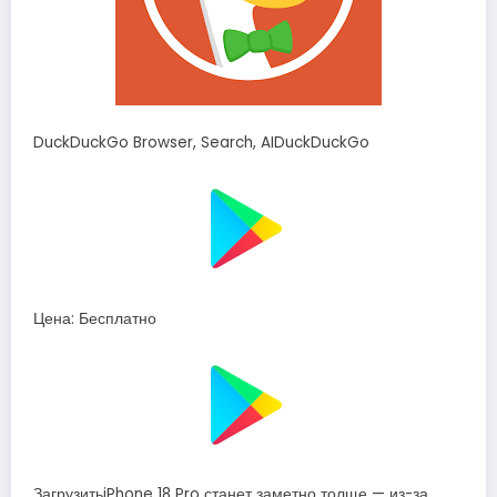
DuckDuckGo Browser, Search, AIDuckDuckGo
Цена: Бесплатно
ЗагрузитьiPhone 18 Pro станет заметно толще — из-за