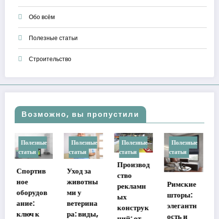
Обо всём
Полезные статьи
Строительство
Возможно, вы пропустили
Полезные
Полезные
Полезные
Полезные
По
статьи
статьи
статьи
статьи
ста
Производ
Что
Уход за
ство
почитать
животны
Римские
Те
рекламн
в
ми у
шторы:
ье
ых
цифрово
ветерина
элегантн
му
конструк
й
ра: виды,
ость и
теп
ций: от