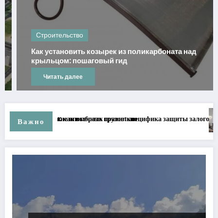
троительство
Ст
к установить козырек из поликарбоната над
Жен
ыльцом: пошаговый гид
в н
Читать далее
 залогов
Римские шторы: элегантность и функциональность в л
Важно